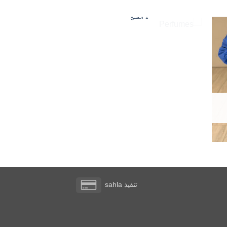
PERFUMES
1 المنتج
Credit
تنفيذ
sahla
Card
2