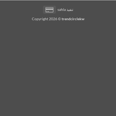
Credit
تنفيذ
sahla
Card
Copyright 2026 ©
trendcirclekw
2