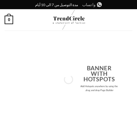
خطي
واتساب
مدة التوصيل من 7 الى 10 أيام
لمحتوى
0
BANNER
WITH
HOTSPOTS
Add Hotspots anywhere by using the
drag and drop Page Builder.