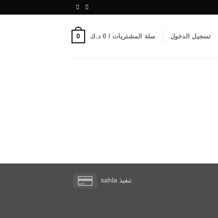
0
تسجيل الدخول
سلة المشتريات /
0
د.ك
Credit
تنفيذ
sahla
Card
2