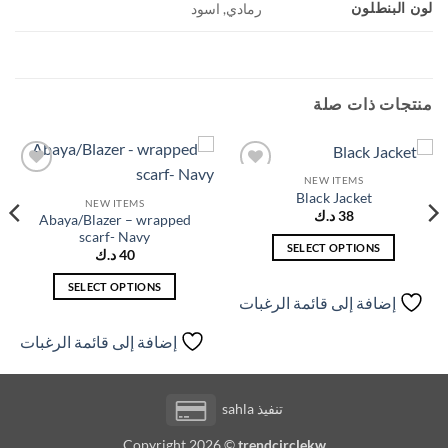
لون البنطلون
رمادي, اسود
منتجات ذات صلة
NEW ITEMS
إضافة
إضافة
Black Jacket
إلى
إلى
NEW ITEMS
قائمة
قائمة
38
د.ك
Abaya/Blazer – wrapped
الرغبات
الرغبات
scarf- Navy
SELECT OPTIONS
40
د.ك
هناك
SELECT OPTIONS
العديد
إضافة إلى قائمة الرغبات
هناك
من
العديد
الأشكال
إضافة إلى قائمة الرغبات
من
المختلفة
الأشكال
لهذا
المختلفة
المنتج.
Credit
تنفيذ
sahla
لهذا
يمكن
Card
المنتج.
اختيار
Copyright 2026 ©
trendcirclekw