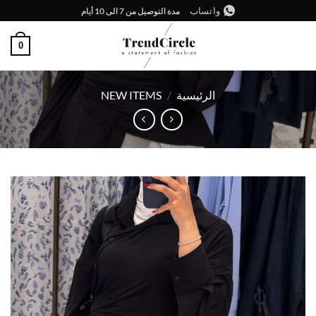
خطي
واتساب
مدة التوصيل من 7 الى 10 أيام
لمحتوى
0
الرئيسية
/
NEW ITEMS
إضافة
إلى
قائمة
الرغبات