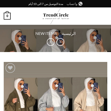
خطي
واتساب
مدة التوصيل من 7 الى 10 أيام
لمحتوى
0
الرئيسية
/
NEW ITEMS
إضافة
إلى
قائمة
الرغبات