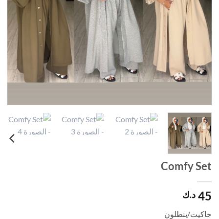
Comfy Set
45
د.ك
جاكيت/بنطلون