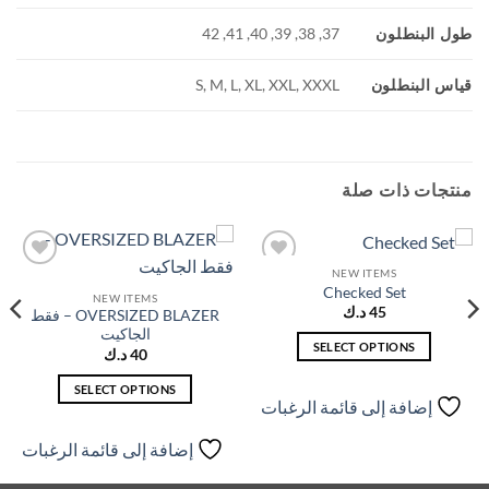
طول البنطلون
37, 38, 39, 40, 41, 42
قياس البنطلون
S, M, L, XL, XXL, XXXL
منتجات ذات صلة
NEW ITEMS
إضافة
إضافة
Checked Set
إلى
إلى
NEW ITEMS
قائمة
قائمة
45
د.ك
OVERSIZED BLAZER – فقط
الرغبات
الرغبات
الجاكيت
SELECT OPTIONS
40
د.ك
هناك
SELECT OPTIONS
العديد
إضافة إلى قائمة الرغبات
هناك
من
العديد
الأشكال
إضافة إلى قائمة الرغبات
من
المختلفة
الأشكال
لهذا