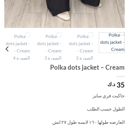
Polka dots jacket – Cream
35
د.ك
جاكيت فري سايز
الطول حسب الطلب
العارضه طولها ١٦٠ لابسه طول ٢٧ انش