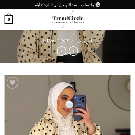
خطي
واتساب
مدة التوصيل من 7 الى 10 أيام
لمحتوى
0
الرئيسية
/
NEW ITEMS
إضافة
إلى
قائمة
الرغبات