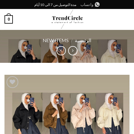
خطي
واتساب
مدة التوصيل من 7 الى 10 أيام
لمحتوى
0
الرئيسية
/
NEW ITEMS
إضافة
إلى
قائمة
الرغبات