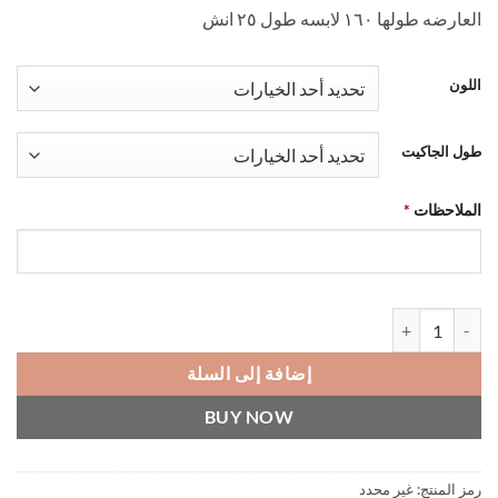
العارضه طولها ١٦٠ لابسه طول ٢٥ انش
اللون
طول الجاكيت
الملاحظات
*
كمية Oversized jacket
إضافة إلى السلة
BUY NOW
رمز المنتج:
غير محدد