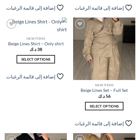
العديد
العديد
إضافة إلى قائمة الرغبات
إضافة إلى قائمة الرغبات
من
من
الأشكال
الأشكال
المختلفة
المختلفة
لهذا
لهذا
إضافة
إضافة
المنتج.
المنتج.
إلى
إلى
NEW ITEMS
قائمة
قائمة
يمكن
يمكن
Beige Lines Shirt – Only shirt
الرغبات
الرغبات
38
د.ك
اختيار
اختيار
الخيارات
الخيارات
SELECT OPTIONS
على
على
هناك
صفحة
صفحة
العديد
إضافة إلى قائمة الرغبات
المنتج
المنتج
من
NEW ITEMS
الأشكال
Beige Lines Set – Full Set
المختلفة
56
د.ك
لهذا
المنتج.
SELECT OPTIONS
يمكن
هناك
اختيار
العديد
إضافة إلى قائمة الرغبات
الخيارات
من
على
الأشكال
صفحة
المختلفة