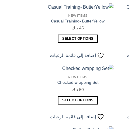
الأشكال
المختلفة
NEW ITEMS
لهذا
إضافة
إضافة
Casual Training- ButterYellow
إلى
إلى
المنتج.
قائمة
قائمة
45
د.ك
يمكن
لرغبات
الرغبات
اختيار
SELECT OPTIONS
الخيارات
هناك
على
العديد
ت
إضافة إلى قائمة الرغبات
صفحة
من
المنتج
الأشكال
المختلفة
NEW ITEMS
لهذا
إضافة
إضافة
Checked wrapping Set
إلى
إلى
المنتج.
قائمة
قائمة
50
د.ك
يمكن
لرغبات
الرغبات
اختيار
SELECT OPTIONS
الخيارات
هناك
على
العديد
ت
إضافة إلى قائمة الرغبات
صفحة
من
المنتج
الأشكال