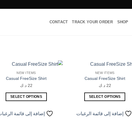
CONTACT
TRACK YOUR ORDER
SHOP
NEW ITEMS
NEW ITEMS
إضافة
Casual FreeSize Shirt
Casual FreeSize Shirt
إلى
قائمة
22
د.ك
22
د.ك
الرغبات
ا
SELECT OPTIONS
SELECT OPTIONS
هناك
هناك
العديد
العديد
إضافة إلى قائمة الرغبات
إضافة إلى قائمة الرغبا
من
من
الأشكال
الأشكال
المختلفة
المختلفة