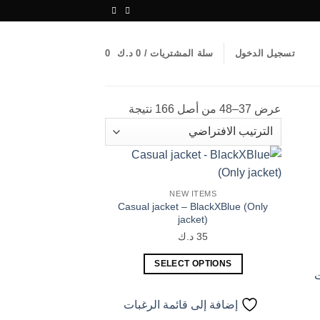
تسجيل الدخول
سلة المشتريات /
0
د.ك
0
عرض 37–48 من أصل 166 نتيجة
إضافة
إضافة
NEW ITEMS
إلى
إلى
Casual jacket – BlackXBlue (Only
قائمة
قائمة
لرغبات
الرغبات
jacket)
35
د.ك
SELECT OPTIONS
ت
هناك
العديد
إضافة إلى قائمة الرغبات
من